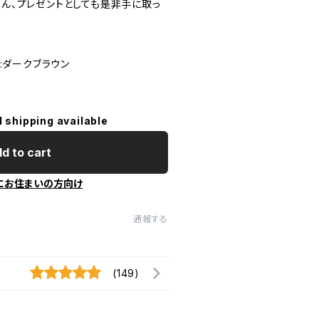
はもちろん、プレゼントとしても是非手に取っ
繍:ダークブラウン
l shipping available
d to cart
にお住まいの方向け
通報する
(149)