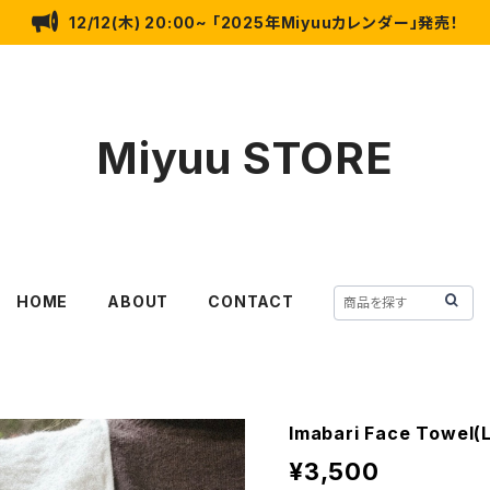
12/12(木) 20:00~ 「2025年Miyuuカレンダー」発売！
Miyuu STORE
HOME
ABOUT
CONTACT
Imabari Face Towe
¥3,500