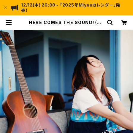
12/12(木) 20:00~ 「2025年Miyuuカレンダー」発
売！
HERE COMES THE SOUND!（CD
+DVD） | Miyuu STORE