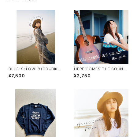
BLUE・S・LOWLY（CD+Blu-r
HERE COMES THE SOUND!
ay）
（CD+DVD）
¥7,500
¥2,750