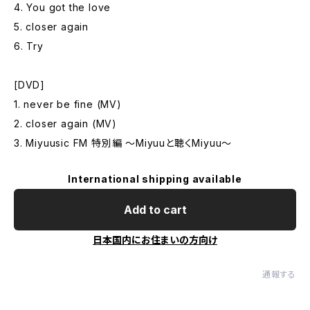
4. You got the love
5. closer again
6. Try
[DVD]
1. never be fine (MV)
2. closer again (MV)
3. Miyuusic FM 特別編 ～Miyuuと聴くMiyuu～
International shipping available
Add to cart
日本国内にお住まいの方向け
通報する