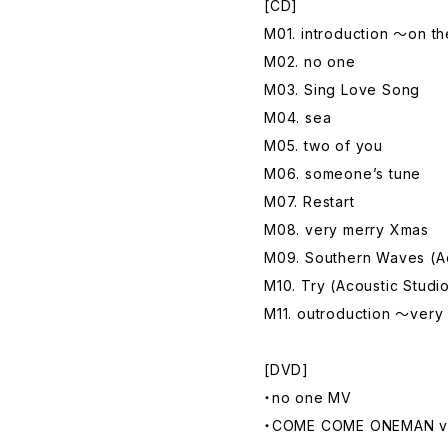
[CD]
M01. introduction ～on t
M02. no one
M03. Sing Love Song
M04. sea
M05. two of you
M06. someone’s tune
M07. Restart
M08. very merry Xmas
M09. Southern Waves (Ac
M10. Try (Acoustic Studi
M11. outroduction ～ver
[DVD]
・no one MV
・COME COME ONEMAN vo