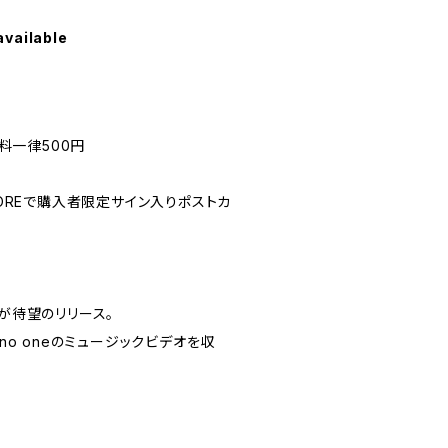
available
送料一律500円
B STOREで購入者限定サイン入りポストカ
ムが待望のリリース。
とno oneのミュージックビデオを収