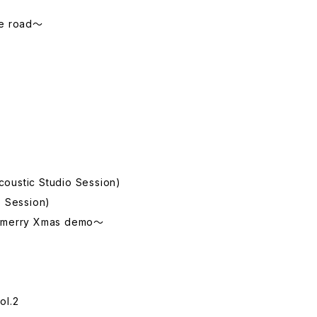
he road～
oustic Studio Session)
o Session)
y merry Xmas demo～
l.2