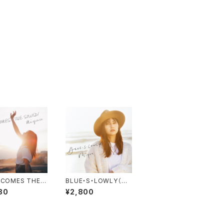
 COMES THE S
BLUE・S・LOWLY（C
!（CD）
D）
80
¥2,800