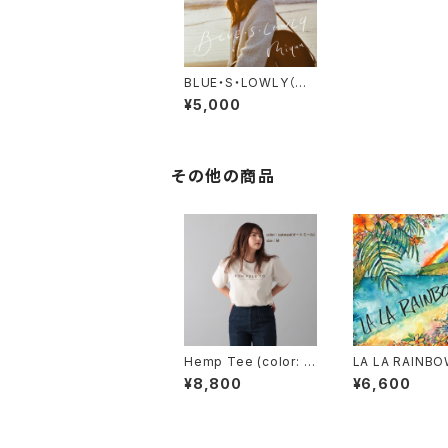
BLUE・S・LOWLY（CD
+DVD）
¥5,000
その他の商品
Hemp Tee (color: o
LA LA RAINB
atmeal)
+Blu-ray)(初
¥8,800
¥6,600
定盤)