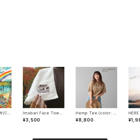
OW(CD
Imabari Face Towel
Hemp Tee (color: m
HERE
回生産限
(Logo刺繍入り)
ocha)
OUND
¥3,500
¥8,800
¥1,9