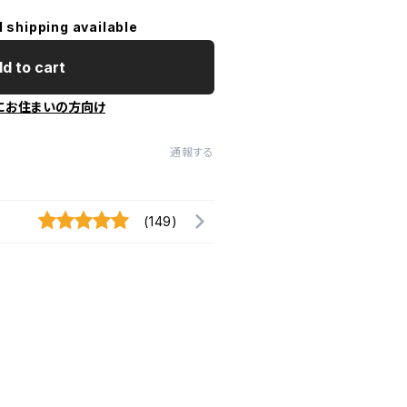
l shipping available
d to cart
にお住まいの方向け
通報する
(149)