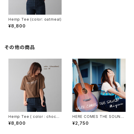
Hemp Tee (color: oatmeal)
¥8,800
その他の商品
Hemp Tee ( color : chocol
HERE COMES THE SOUND!
ate )
（CD+DVD）
¥8,800
¥2,750